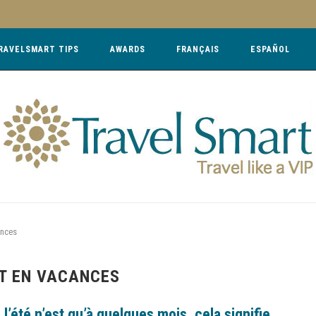
RAVELSMART TIPS
AWARDS
FRANÇAIS
ESPAÑOL
ances
ÊT EN VACANCES
l’été n’est qu’à quelques mois, cela signifie