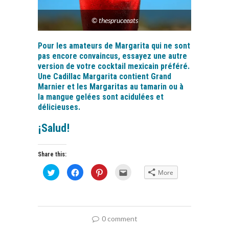
© thespruceeats
Pour les amateurs de Margarita qui ne sont
pas encore convaincus, essayez une autre
version de votre cocktail mexicain préféré.
Une Cadillac Margarita contient Grand
Marnier et les Margaritas au tamarin ou à
la mangue gelées sont acidulées et
délicieuses.
¡Salud!
Share this:
Click
Click
Click
Click
More
to
to
to
to
share
share
share
email
on
on
on
this
Twitter
Facebook
Pinterest
to
(Opens
(Opens
(Opens
a
in
in
in
friend
new
new
new
(Opens
0 comment
window)
window)
window)
in
new