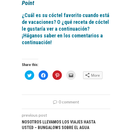
Point
¿Cuál es su cóctel favorito cuando está
de vacaciones? O ¿qué receta de cóctel
le gustaría ver a continuación?
¡Háganos saber en los comentarios a
continuación!
Share this:
Click
Click
Click
Click
More
to
to
to
to
share
share
share
email
on
on
on
this
Twitter
Facebook
Pinterest
to
(Opens
(Opens
(Opens
a
in
in
in
friend
new
new
new
(Opens
0 comment
window)
window)
window)
in
new
window)
previous post
NOSOTROS LLEVAMOS LOS VIAJES HASTA
USTED – BUNGALOWS SOBRE EL AGUA